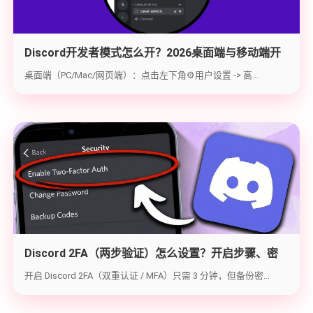
Discord开发者模式怎么开？2026桌面端与移动端开
启教程与获取ID指南
桌面端（PC/Mac/网页端）：点击左下角⚙️用户设置 -> 高...
Discord 2FA（两步验证）怎么设置？开启步骤、密
钥备份与炸号救急（2026实战版）
开启 Discord 2FA（双重认证 / MFA）只需 3 分钟，但备份密...