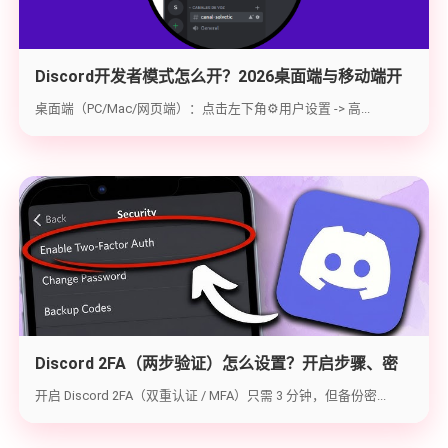
Discord开发者模式怎么开？2026桌面端与移动端开
启教程与获取ID指南
桌面端（PC/Mac/网页端）：点击左下角⚙️用户设置 -> 高...
Discord 2FA（两步验证）怎么设置？开启步骤、密
钥备份与炸号救急（2026实战版）
开启 Discord 2FA（双重认证 / MFA）只需 3 分钟，但备份密...