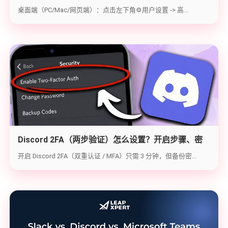
启教程与获取ID指南
桌面端（PC/Mac/网页端）：点击左下角⚙️用户设置 -> 高...
Discord 2FA（两步验证）怎么设置？开启步骤、密
钥备份与炸号救急（2026实战版）
开启 Discord 2FA（双重认证 / MFA）只需 3 分钟，但备份密...