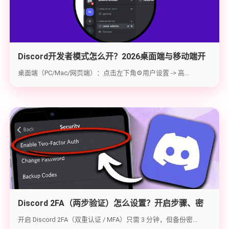
Discord开发者模式怎么开？2026桌面端与移动端开
启教程与获取ID指南
桌面端（PC/Mac/网页端）：点击左下角⚙️用户设置 -> 高...
Discord 2FA（两步验证）怎么设置？开启步骤、密
钥备份与炸号救急（2026实战版）
开启 Discord 2FA（双重认证 / MFA）只需 3 分钟，但备份密...