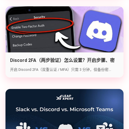
Discord 2FA（两步验证）怎么设置？开启步骤、密
钥备份与炸号救急（2026实战版）
开启 Discord 2FA（双重认证 / MFA）只需 3 分钟，但备份密...