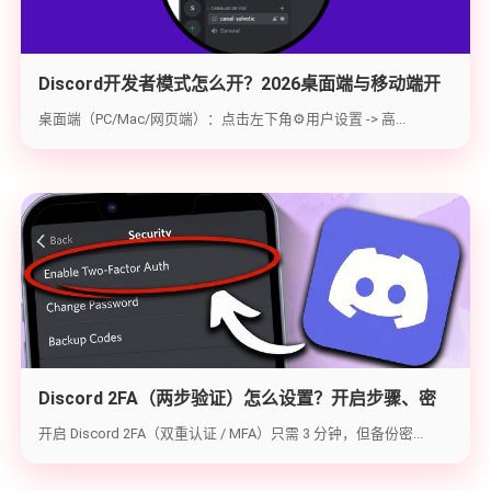
Discord开发者模式怎么开？2026桌面端与移动端开
启教程与获取ID指南
桌面端（PC/Mac/网页端）：点击左下角⚙️用户设置 -> 高...
Discord 2FA（两步验证）怎么设置？开启步骤、密
钥备份与炸号救急（2026实战版）
开启 Discord 2FA（双重认证 / MFA）只需 3 分钟，但备份密...