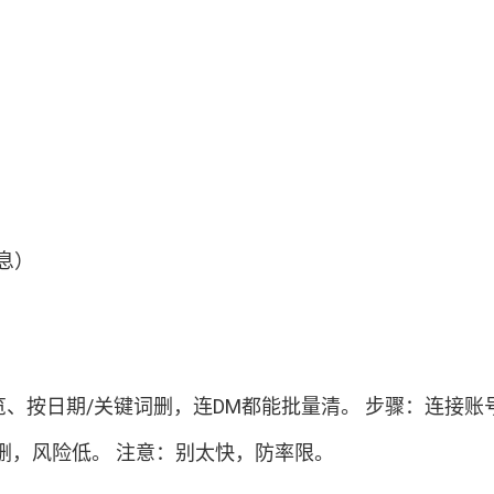
消息）
）
、按日期/关键词删，连DM都能批量清。 步骤：连接账号 →
删，风险低。 注意：别太快，防率限。