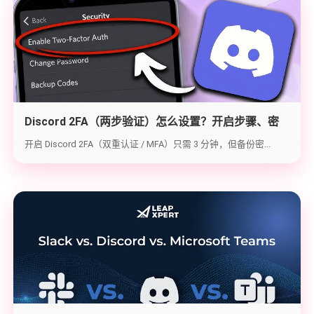
Discord 2FA（两步验证）怎么设置？开启步骤、密
钥备份与炸号救急（2026实战版）
开启 Discord 2FA（双重认证 / MFA）只需 3 分钟，但备份密...