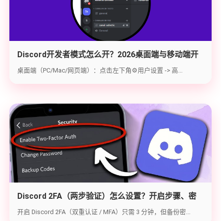
Discord开发者模式怎么开？2026桌面端与移动端开
启教程与获取ID指南
桌面端（PC/Mac/网页端）：点击左下角⚙️用户设置 -> 高...
Discord 2FA（两步验证）怎么设置？开启步骤、密
钥备份与炸号救急（2026实战版）
开启 Discord 2FA（双重认证 / MFA）只需 3 分钟，但备份密...