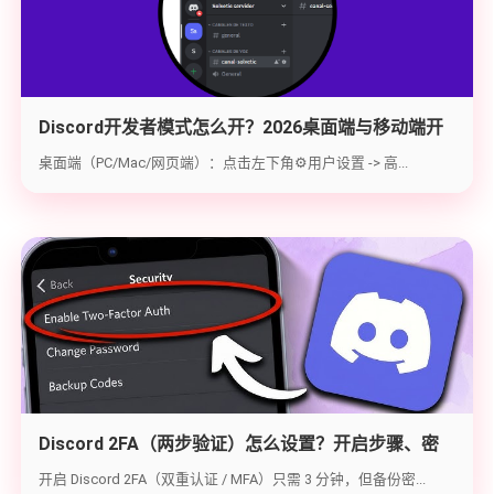
Discord开发者模式怎么开？2026桌面端与移动端开
启教程与获取ID指南
桌面端（PC/Mac/网页端）：点击左下角⚙️用户设置 -> 高...
Discord 2FA（两步验证）怎么设置？开启步骤、密
钥备份与炸号救急（2026实战版）
开启 Discord 2FA（双重认证 / MFA）只需 3 分钟，但备份密...