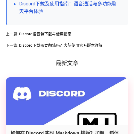
▸
Discord下载及使用指南：语音通话与多功能聊
天平台体验
上一篇:
Discord语音包下载与使用指南
下一篇:
Discord下载需要翻墙吗？大陆使用官方版本详解
最新文章
如何在 Discord 实现 Markdown 排版？加粗、斜体、