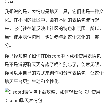
东西。
我想说的是，表情包是聊天工具，它们也是一种文
化。在不同的社区中，会有不同的表情包流行起
来，它们往往能反映出社区的特色和氛围。所以，
当你使用表情包时，也是参与到这个文化的一部
分。
你已经知道了如何在Discord中下载和使用表情包，
是不是觉得聊天更有趣了呢？别忘了，创意无限，
你可以用自己的方式来创作和分享表情包，让这个
聊天平台更加生动和个性化。