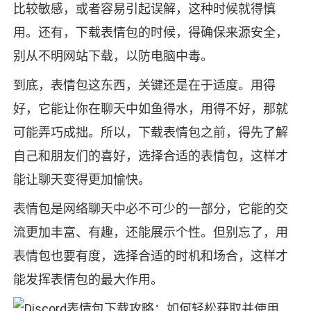
比较敏感，或者容易引起误解，这种时候就得慎
用。还有，下载表情包的时候，得确保来源安全，
别从不明网站下载，以防电脑中毒。
到底，表情包这东西，关键还是在于适度。用得
好，它能让你在聊天中如鱼得水，用得不好，那就
可能弄巧成拙。所以，下载表情包之前，得先了解
自己和朋友们的喜好，选择合适的表情包，这样才
能让聊天变得更加愉快。
表情包是网络聊天中必不可少的一部分，它能的交
流更加丰富、有趣，还能展示个性。但别忘了，用
表情包也要有度，选择合适的时机和场合，这样才
能发挥表情包的最大作用。