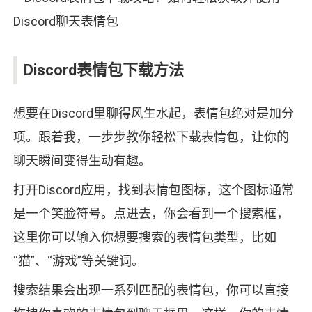
Discord表情包下载方法
想要在Discord里聊得风生水起，表情包绝对是加分
项。跟着我，一步步教你轻松下载表情包，让你的
聊天瞬间变得生动有趣。
打开Discord应用，找到表情包图标，这个图标通常
是一个笑脸符号。点进去，你会看到一个搜索框，
这里你可以输入你想要搜索的表情包类型，比如
“猫”、“游戏”等关键词。
搜索结果会出现一系列匹配的表情包，你可以直接