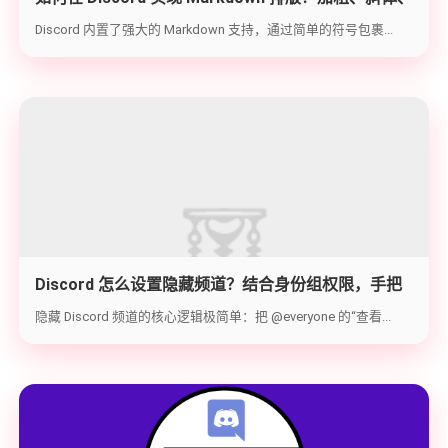
代码块与隐藏文字教学
Discord 内置了强大的 Markdown 支持，通过简单的符号包裹...
Discord 怎么设置隐藏频道？结合身份组权限，手把
手教你打造 100% 私密的专属频道
隐藏 Discord 频道的核心逻辑极简单：把 @everyone 的“查看...