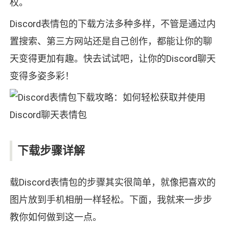
权。
Discord表情包的下载方法多种多样，不管是通过内
置搜索、第三方网站还是自己创作，都能让你的聊
天变得更加有趣。快去试试吧，让你的Discord聊天
变得多姿多彩！
下载步骤详解
载Discord表情包的步骤其实很简单，就像把喜欢的
图片放到手机相册一样轻松。下面，我就来一步步
教你如何做到这一点。