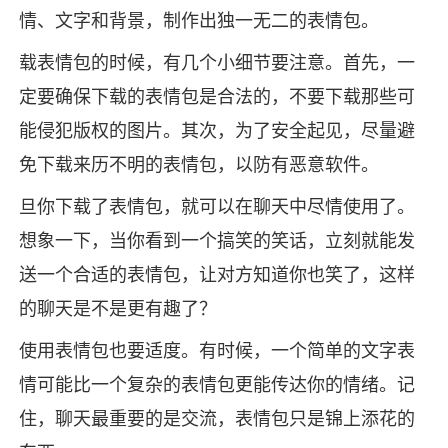
情、文字和背景，制作出独一无二的表情包。
载表情包的时候，有几个小细节要注意。首先，一
定要确保下载的表情包是合法的，不要下载那些可
能侵犯版权的图片。其次，为了安全起见，尽量避
免下载来历不明的表情包，以防有恶意软件。
旦你下载了表情包，就可以在聊天中尽情使用了。
想象一下，当你看到一个搞笑的笑话，立刻就能发
送一个合适的表情包，让对方知道你也笑了，这样
的聊天是不是更有趣了？
使用表情包也要适度。有时候，一个简单的文字表
情可能比一个复杂的表情包更能传达你的情绪。记
住，聊天最重要的是交流，表情包只是锦上添花的