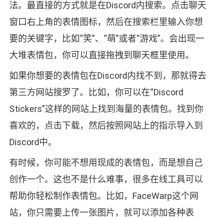
法。最直接的方式就是在Discord内搜索。点击聊天
窗口右上角的表情图标，然后在搜索栏里输入你想
要的关键字，比如“笑”、“萌”或者“游戏”。会出现一
大堆表情包，你可以直接拖拽到聊天框里使用。
如果你想要的表情包在Discord内找不到，那就得去
第三方网站搜罗了。比如，你可以在“Discord
Stickers”这样的网站上找到海量的表情包。找到你
喜欢的，点击下载，然后按照网站上的指示导入到
Discord中。
有时候，你可能不想用现成的表情包，而是想自己
创作一个。这也不是什么难事，很多在线工具可以
帮助你轻松制作表情包。比如，FaceWarp这个网
站，你只需要上传一张图片，就可以添加各种表