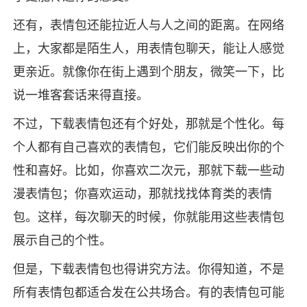
还有，表情包还能拉近人与人之间的距离。在网络
上，大家都是陌生人，用表情包聊天，能让人感觉
更亲近。就像你在街上遇到个朋友，微笑一下，比
说一堆客套话来得直接。
不过，下载表情包还有个好处，那就是个性化。每
个人都有自己喜欢的表情包，它们能反映出你的个
性和喜好。比如，你喜欢二次元，那就下载一些动
漫表情包；你喜欢运动，那就找找体育类的表情
包。这样，每次聊天的时候，你就能用这些表情包
展示自己的个性。
但是，下载表情包也得讲究方法。你得知道，不是
所有表情包都适合发在公共场合。有的表情包可能