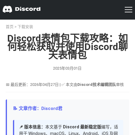
首页
>
下载安装
Discord表情包下载攻略：如
何轻松获取并使用Discord聊
天表情包
2025年03月01日
📅 最后更新：2026年04月27日 | ✅ 本文由
Discord技术编辑团队
审核
📝 文章作者：Discord君
📌 版本信息：
本文基于
Discord 最新稳定版
编写，适
用于 Windows、macOS、Linux、Android、iOS 及网