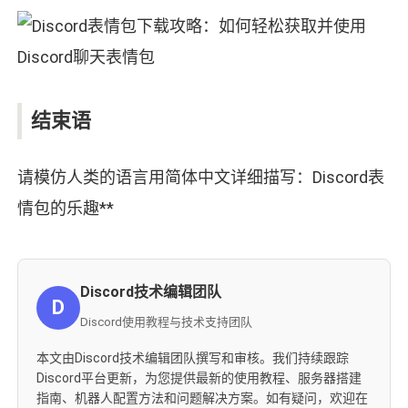
结束语
请模仿人类的语言用简体中文详细描写：Discord表
情包的乐趣**
Discord技术编辑团队
D
Discord使用教程与技术支持团队
本文由Discord技术编辑团队撰写和审核。我们持续跟踪
Discord平台更新，为您提供最新的使用教程、服务器搭建
指南、机器人配置方法和问题解决方案。如有疑问，欢迎在