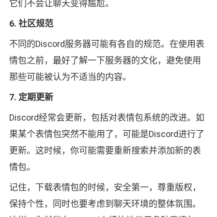
它们不会让聊天变得尴尬。
6. 社区规范
不同的Discord服务器可能有各自的规范。在使用表
情包之前，最好了解一下服务器的文化，避免使用
那些可能被认为不适当的内容。
7. 定期更新
Discord经常会更新，包括对表情包系统的改进。如
果某个表情包突然不能用了，可能是Discord进行了
更新。这时候，你可能需要重新搜索并添加新的表
情包。
记住，下载表情包的时候，安全第一，尊重版权，
保持个性，同时也要考虑到聊天环境的整体氛围。