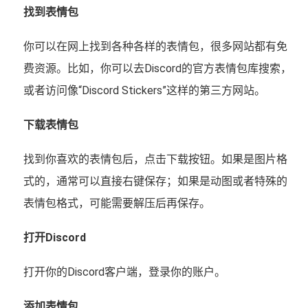
找到表情包
你可以在网上找到各种各样的表情包，很多网站都有免
费资源。比如，你可以去Discord的官方表情包库搜索，
或者访问像“Discord Stickers”这样的第三方网站。
下载表情包
找到你喜欢的表情包后，点击下载按钮。如果是图片格
式的，通常可以直接右键保存；如果是动图或者特殊的
表情包格式，可能需要解压后再保存。
打开Discord
打开你的Discord客户端，登录你的账户。
添加表情包