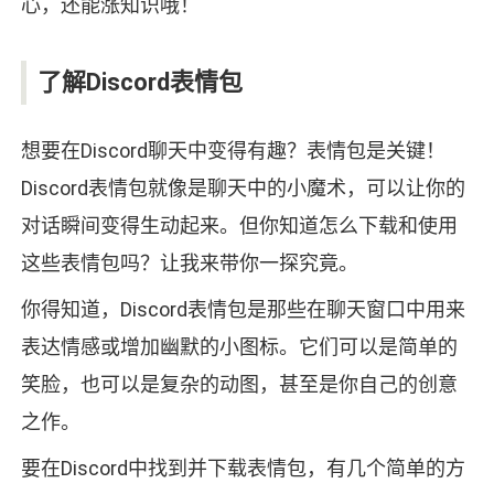
心，还能涨知识哦！
了解Discord表情包
想要在Discord聊天中变得有趣？表情包是关键！
Discord表情包就像是聊天中的小魔术，可以让你的
对话瞬间变得生动起来。但你知道怎么下载和使用
这些表情包吗？让我来带你一探究竟。
你得知道，Discord表情包是那些在聊天窗口中用来
表达情感或增加幽默的小图标。它们可以是简单的
笑脸，也可以是复杂的动图，甚至是你自己的创意
之作。
要在Discord中找到并下载表情包，有几个简单的方