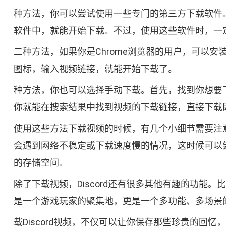
种方法，你可以尝试使用一些专门的第三方下载软件。市面上
软件中，就能开始下载。不过，使用这些软件时，一
二种方法，如果你是Chrome浏览器的用户，可以
图标，输入视频链接，就能开始下载了。
种方法，你也可以选择手动下载。首先，找到你想要
你就能在搜索结果中找到视频的下载链接，直接下载
使用这些方法下载视频的时候，有几个小细节需要注
会遇到网络不稳定或下载速度慢的情况，这时候可以
的存储空间。
除了下载视频，Discord还有很多其他有趣的功能
是一个游戏玩家的聚集地，更是一个多功能、多场景
载Discord视频，不仅可以让你保存那些珍贵的