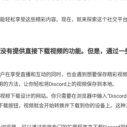
，你就能轻松享受这些精彩内容。现在，就来探索这个社交平
官方并没有提供直接下载视频的功能。但是，通过
少用户在享受直播和互动的同时，也会遇到想要保存精彩视频的
方法，让你轻松将Discord上的视频保存到本地。
d视频下载设计的网站。你只需要在浏览器中输入“Disco
下载按钮，视频就会开始转换并下载到你的设备上。这种