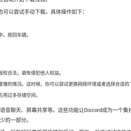
也可以尝试手动下载。具体操作如下：
中，按回车键。
版权合法，避免侵犯他人权益。
度慢的情况。这时候，你可以尝试更换网络环境或者选择合适的
占用过多存储空间。
比如语音聊天、屏幕共享等。这些功能让Discord成为一
可少的一部分。