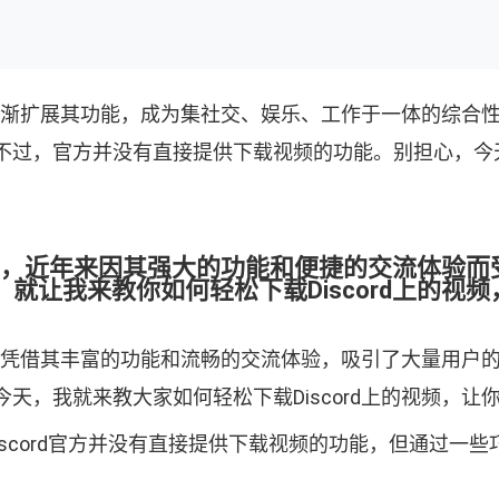
已经逐渐扩展其功能，成为集社交、娱乐、工作于一体的综
不过，官方并没有直接提供下载视频的功能。别担心，今
平台，近年来因其强大的功能和便捷的交流体验而受
就让我来教你如何轻松下载Discord上的视
近年来凭借其丰富的功能和流畅的交流体验，吸引了大量用
天，我就来教大家如何轻松下载Discord上的视频，让
然Discord官方并没有直接提供下载视频的功能，但通过