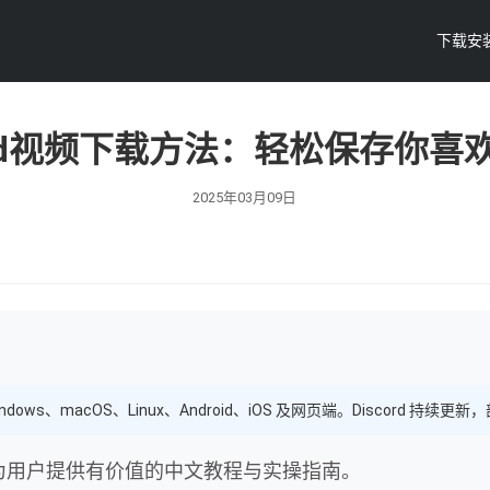
下载安
cord视频下载方法：轻松保存你喜
2025年03月09日
ndows、macOS、Linux、Android、iOS 及网页端。Discord
，为用户提供有价值的中文教程与实操指南。