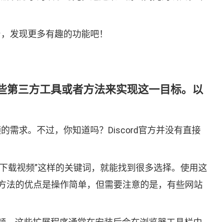
台，发现更多有趣的功能吧！
一些第三方工具或者方法来实现这一目标。以
需求。不过，你知道吗？Discord官方并没有直接
rd下载视频”这样的关键词，就能找到很多选择。使用这
方法的优点是操作简单，但需要注意的是，有些网站