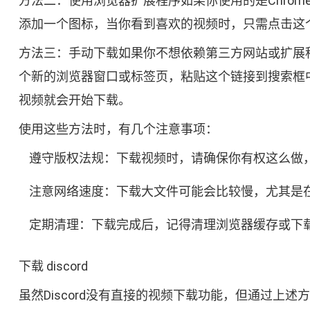
方法二：使用浏览器扩展程序如果你使用的是Chrom
添加一个图标，当你看到喜欢的视频时，只需点击这
方法三：手动下载如果你不想依赖第三方网站或扩展程
个新的浏览器窗口或标签页，粘贴这个链接到搜索框中。这
视频就会开始下载。
使用这些方法时，有几个注意事项：
遵守版权法规：下载视频时，请确保你有权这么做
注意网络速度：下载大文件可能会比较慢，尤其是
定期清理：下载完成后，记得清理浏览器缓存或下
下载 discord
虽然Discord没有直接的视频下载功能，但通过