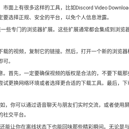
有很多这样的工具，比如Discord Video Down
定要选择正规、安全的平台，以免个人信息泄露。
安装一些专门的浏览器扩展。这些扩展通常都会集成到浏
下载的视频，复制它的链接。然后，打开一个新的浏览器
即可。
意。首先，一定要确保视频的版权是合法的，不要下载那
尝试更换网络环境或者选择更合适的下载工具。最后，下
。比如，你可以通过语音聊天与朋友们实时交流，或者使用屏幕
的社交平台。
回忆，还能让你在离线状态下也能回味那些精彩瞬间。无论