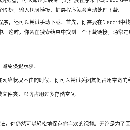
e浏览器，可以通过安装专门的扩展程序来下载Discor
个图标，输入视频链接，扩展程序就会自动处理下载。
序，还可以尝试手动下载。首先，你需要在Discord
时，你会在搜索结果中找到一个下载链接，通常是以“dow
，避免侵犯版权。
在网络状况不佳的时候。你可以尝试关闭其他占用带宽的
载文件夹，以防占用过多存储空间。
上述方法，你仍然可以轻松地保存你喜欢的视频。无论是为