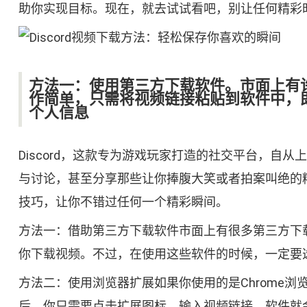
助你实现目标。现在，就去试试看吧，别让任何精彩
方法一：使用第三方下载软件。市面上有许多专门针
作简单，只需将视频链接粘贴到软件中，
个人信息
Discord，这款专为游戏玩家打造的社交平台，自
与讨论，甚至分享那些让你捧腹大笑或者拍案叫绝的精
技巧，让你不错过任何一个精彩瞬间。
方法一：借助第三方下载软件市面上有很多第三方下载软件，
你下载视频。不过，在使用这些软件的时候，一定要
方法二：使用浏览器扩展如果你使用的是Chrome浏览器，那么可
后，你只需要点击扩展图标，输入视频链接，软件就