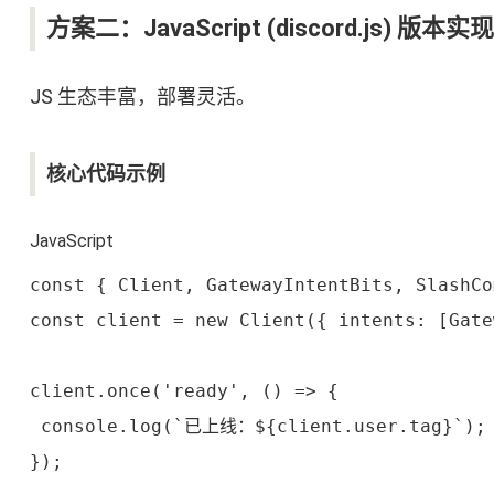
方案二：JavaScript (discord.js) 版本实现
JS 生态丰富，部署灵活。
核心代码示例
JavaScript
const { Client, GatewayIntentBits, SlashCo
const client = new Client({ intents: [Gate
client.once('ready', () => {

 console.log(`已上线：${client.user.tag}`);

});
