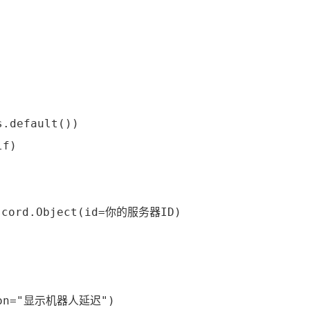
.default())

f)

scord.Object(id=你的服务器ID)

tion="显示机器人延迟")
