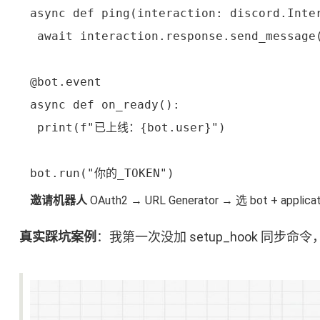
async def ping(interaction: discord.Inter
 await interaction.response.send_message
@bot.event

async def on_ready():

 print(f"已上线：{bot.user}")

bot.run("你的_TOKEN")
邀请机器人
OAuth2 → URL Generator → 选 bot + 
真实踩坑案例
：我第一次没加 setup_hook 同步命令，结