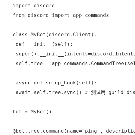
import discord

from discord import app_commands

class MyBot(discord.Client):

 def __init__(self):

 super().__init__(intents=discord.Intents
 self.tree = app_commands.CommandTree(sel
 async def setup_hook(self):

 await self.tree.sync() # 测试用 guild=di
bot = MyBot()

@bot.tree.command(name="ping", descrip