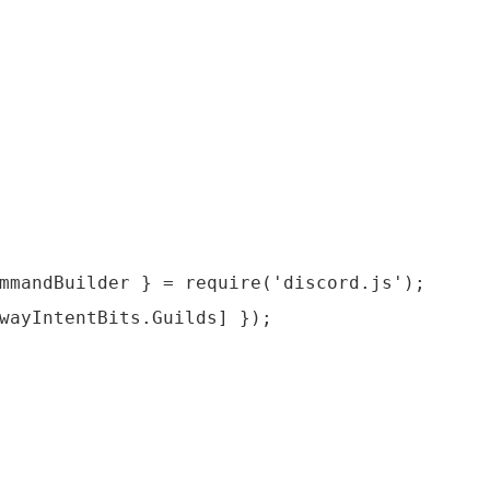
mmandBuilder } = require('discord.js');

wayIntentBits.Guilds] });
