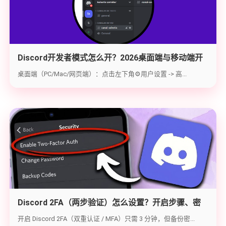
Discord开发者模式怎么开？2026桌面端与移动端开
启教程与获取ID指南
桌面端（PC/Mac/网页端）：点击左下角⚙️用户设置 -> 高...
Discord 2FA（两步验证）怎么设置？开启步骤、密
钥备份与炸号救急（2026实战版）
开启 Discord 2FA（双重认证 / MFA）只需 3 分钟，但备份密...