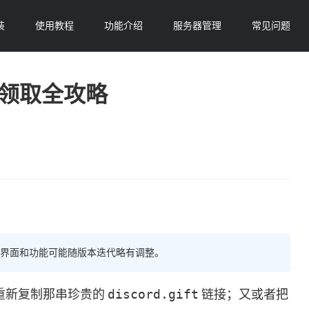
装
使用教程
功能介绍
服务器管理
常见问题
送与领取全攻略
续更新，部分界面和功能可能随版本迭代略有调整。
重新复制那串珍贵的
discord.gift
链接；又或者把