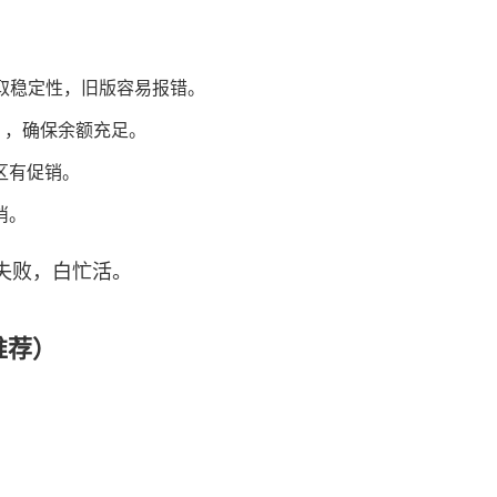
领取稳定性，旧版容易报错。
等），确保余额充足。
区有促销。
消。
失败，白忙活。
最推荐）
。