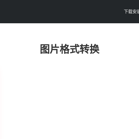
下载安
图片格式转换