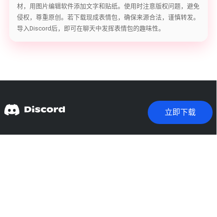
材，用图片编辑软件添加文字和贴纸。使用时注意版权问题，避免
侵权，尊重原创。若下载现成表情包，确保来源合法，谨慎转发。
导入Discord后，即可在聊天中发挥表情包的趣味性。
立即下载