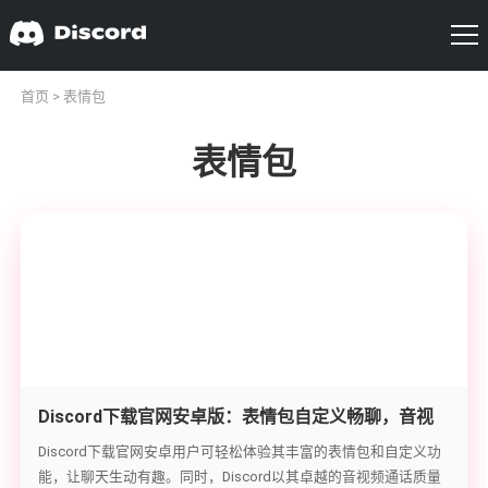
首页
> 表情包
表情包
Discord下载官网安卓版：表情包自定义畅聊，音视
频通话质量卓越体验
Discord下载官网安卓用户可轻松体验其丰富的表情包和自定义功
能，让聊天生动有趣。同时，Discord以其卓越的音视频通话质量