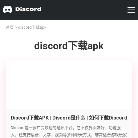
首页
> discord下载apk
discord下载apk
Discord下载APK | Discord是什么 | 如何下载Discord
教程
Discord是一款广受欢迎的通讯平台，它不仅界面友好、功能强
大，还支持语音、文字、视频等多种聊天方式，非常适合游戏玩家