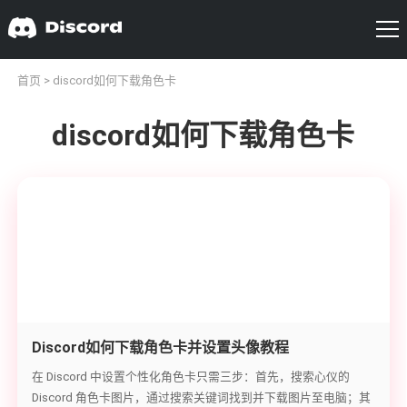
首页
> discord如何下载角色卡
discord如何下载角色卡
Discord如何下载角色卡并设置头像教程
在 Discord 中设置个性化角色卡只需三步：首先，搜索心仪的
Discord 角色卡图片，通过搜索关键词找到并下载图片至电脑；其