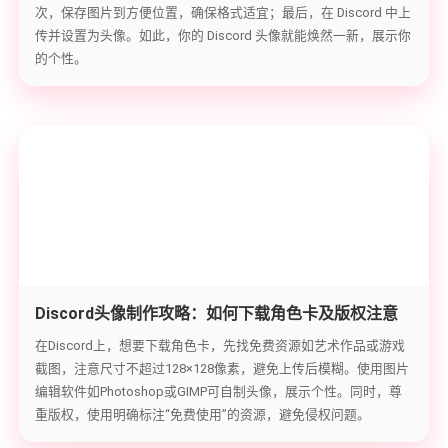
次，保存图片到方便位置，确保格式适宜；最后，在 Discord 中上
传并设置为头像。如此，你的 Discord 头像就能焕然一新，展示你
的个性。
Discord头像制作攻略：如何下载角色卡及版权注意
事项
在Discord上，想要下载角色卡，先找免费资源如艺术作品或游戏
截图，注意尺寸不超过128×128像素，避免上传后模糊。使用图片
编辑软件如Photoshop或GIMP可自制头像，展示个性。同时，尊
重版权，使用明确标注“免费使用”的资源，避免侵权问题。