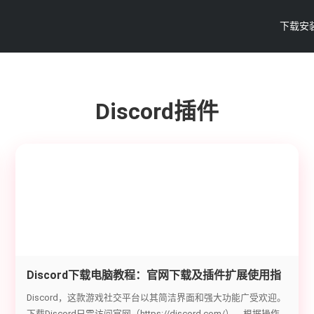
下载安
Discord插件
Discord下载电脑教程：官网下载及插件扩展使用指
南
Discord，这款游戏社交平台以其简洁界面和强大功能广受欢迎。
下载Discord只需访问官网（https://discord.com/），根据操作