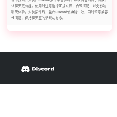
让聊天更有趣。使用时注意选择正规来源，合理搭配，以免影响
聊天体验。安装插件后，重启Discord使功能生效，同时留意兼容
性问题，保持聊天室的活跃与有序。