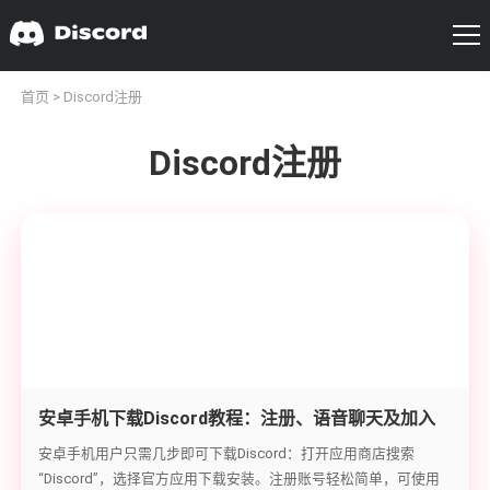
首页
> Discord注册
Discord注册
安卓手机下载Discord教程：注册、语音聊天及加入
服务器攻略
安卓手机用户只需几步即可下载Discord：打开应用商店搜索
“Discord”，选择官方应用下载安装。注册账号轻松简单，可使用