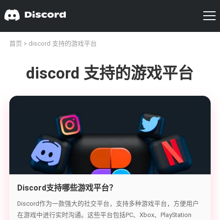
首页
> discord 支持的游戏平台
discord 支持的游戏平台
Discord支持哪些游戏平台？
Discord作为一款强大的社交平台，支持多种游戏平台，方便用户
在游戏中进行实时沟通。这些平台包括PC、Xbox、PlayStation