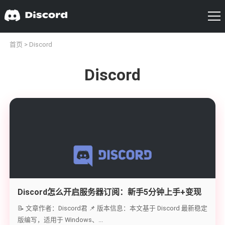
首页
> Discord
Discord
Discord怎么开启服务器订阅：新手5分钟上手+变现
激励全攻略
📝 文章作者：Discord君 📌 版本信息：本文基于 Discord 最新稳定
版编写，适用于 Windows、...