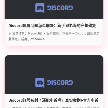
Discord黑屏问题怎么解决：新手到老鸟的完整修复
指南
📝 文章作者：Discord君 📌 版本信息：本文基于 Discord 最新稳定
版编写，适用于 Windows、...
Discord账号被封了还能申诉吗？真实案例+官方申诉
全攻略