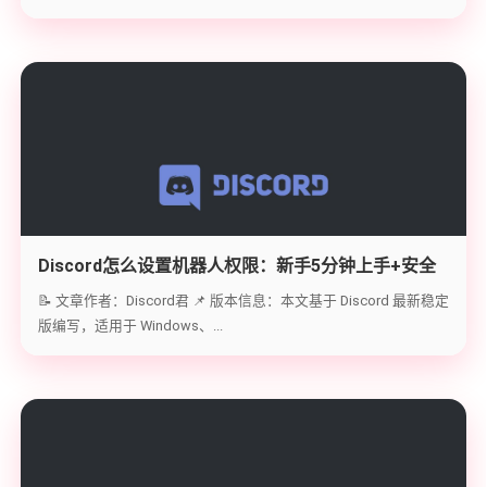
Discord怎么设置机器人权限：新手5分钟上手+安全
管理全攻略
📝 文章作者：Discord君 📌 版本信息：本文基于 Discord 最新稳定
版编写，适用于 Windows、...