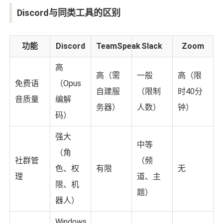
Discord与同类工具的区别
功能
Discord
TeamSpeak
Slack
Zoom
高
高（需
一般
高（限
免费语
（Opus
自建服
（限制
时40分
音质量
编解
务器）
人数）
钟）
码）
强大
中等
（角
社群管
（频
色、权
有限
无
理
道、主
限、机
题）
器人）
Windows、