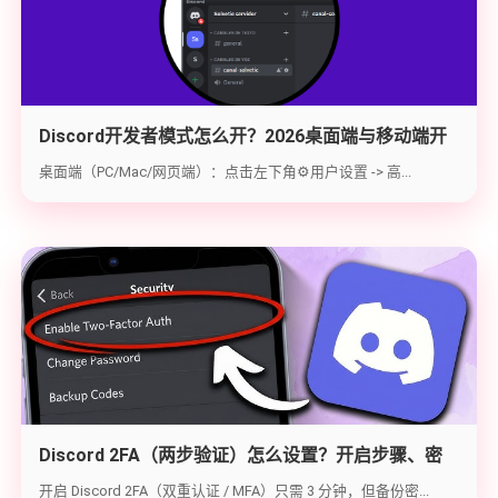
Discord开发者模式怎么开？2026桌面端与移动端开
启教程与获取ID指南
桌面端（PC/Mac/网页端）：点击左下角⚙️用户设置 -> 高...
Discord 2FA（两步验证）怎么设置？开启步骤、密
钥备份与炸号救急（2026实战版）
开启 Discord 2FA（双重认证 / MFA）只需 3 分钟，但备份密...