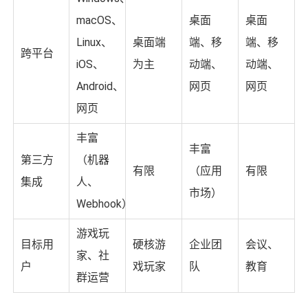
macOS、
桌面
桌面
Linux、
桌面端
端、移
端、移
跨平台
iOS、
为主
动端、
动端、
Android、
网页
网页
网页
丰富
丰富
第三方
（机器
有限
（应用
有限
集成
人、
市场）
Webhook）
游戏玩
目标用
硬核游
企业团
会议、
家、社
户
戏玩家
队
教育
群运营